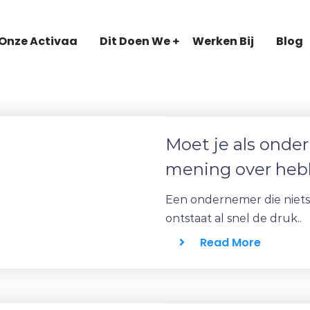
Onze Activaa
Dit Doen We
Werken Bij
Blog
Moet je als onder
mening over he
Een ondernemer die niets d
ontstaat al snel de druk..
Read More