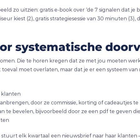
eld zo uitzien: gratis e-book over ‘de 7 signalen dat je be
viseur kiest (2), gratis strategiesessie van 30 minuten (3
.
voor systematische door
a komen. Die te horen kregen dat ze met jou moeten werke
 toeval moet overlaten, maar dat je er een systeem van
n klanten
 aanbrengen, door ze commissie, korting of cadeautjes t
aan te bevelen, bijvoorbeeld door ze een pdf te geven 
nten
 stuurt elk kwartaal een nieuwsbrief naar haar klanten —