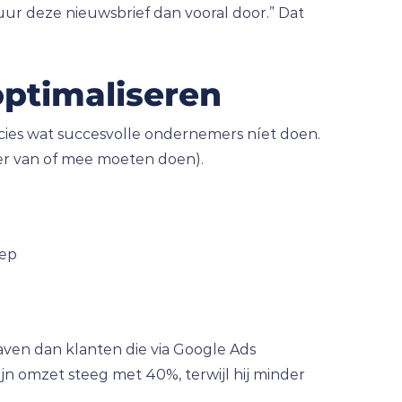
tuur deze nieuwsbrief dan vooral door.” Dat
optimaliseren
cies wat succesvolle ondernemers níet doen.
er van of mee moeten doen).
oep
aven dan klanten die via Google Ads
jn omzet steeg met 40%, terwijl hij minder