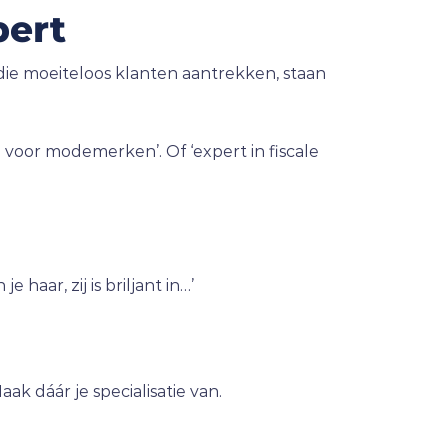
pert
n die moeiteloos klanten aantrekken, staan
) voor modemerken’. Of ‘expert in fiscale
aar, zij is briljant in…’
 dáár je specialisatie van.