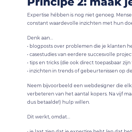
Principe 2: maak j
Expertise hébben is nog niet genoeg. Mens
constant waardevolle inzichten met hun do
Denk aan…
• blogposts over problemen die je klanten 
• casestudies van eerdere succesvolle proj
• tips en tricks (die ook direct toepasbaar zijn
• inzichten in trends of gebeurtenissen op de
Neem bijvoorbeeld een webdesigner die elke 
verbeteren van het aantal kopers. Na vijf m
dus betaalde!) hulp willen.
Dit werkt, omdat…
• je laat zien dat je expertise hebt (en dat 