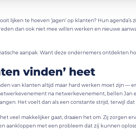
nooit lijken te hoeven ‘jagen’ op klanten? Hun agenda’s 
reden dan ook niet mee willen werken en nieuwe aanwas
ystematische aanpak. Want deze ondernemers ontdekten hoe 
ten vinden’ heet
n van klanten altijd maar hard werken moet zijn — en
n netwerkevenement na netwerkevenement, bellen Jan en
angen. Het voelt dan als een constante strijd, terwijl dat n
t veel makkelijker gaat, draaien het om. Zij zorgen er
ten aankloppen met een probleem dat zíj kunnen oplos