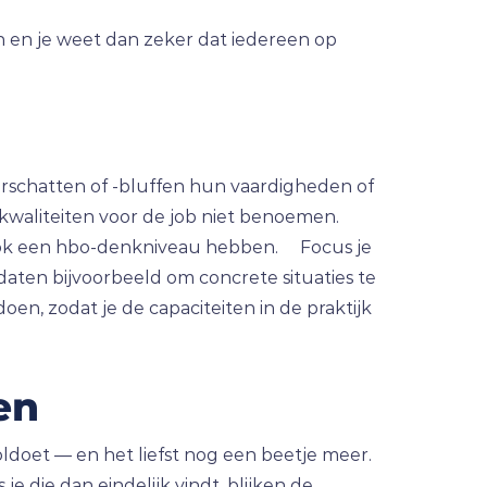
en en je weet dan zeker dat iedereen op
verschatten of -bluffen hun vaardigheden of
e kwaliteiten voor de job niet benoemen.
 óók een hbo-denkniveau hebben. Focus je
idaten bijvoorbeeld om concrete situaties te
en, zodat je de capaciteiten in de praktijk
en
ldoet — en het liefst nog een beetje meer.
je die dan eindelijk vindt, blijken de