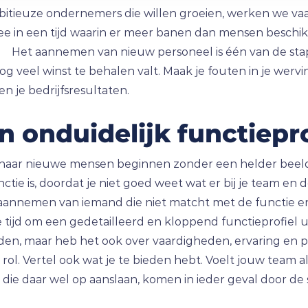
mbitieuze ondernemers die willen groeien, werken we va
t mee in een tijd waarin er meer banen dan mensen beschik
et aannemen van nieuw personeel is één van de stappe
og veel winst te behalen valt. Maak je fouten in je wervin
n je bedrijfsresultaten.
n onduidelijk functiepro
naar nieuwe mensen beginnen zonder een helder beeld 
tie is, doordat je niet goed weet wat er bij je team en 
et aannemen van iemand die niet matcht met de functie 
jd om een gedetailleerd en kloppend functieprofiel uit 
en, maar heb het ook over vaardigheden, ervaring en per
e rol. Vertel ook wat je te bieden hebt. Voelt jouw team 
die daar wel op aanslaan, komen in ieder geval door de 