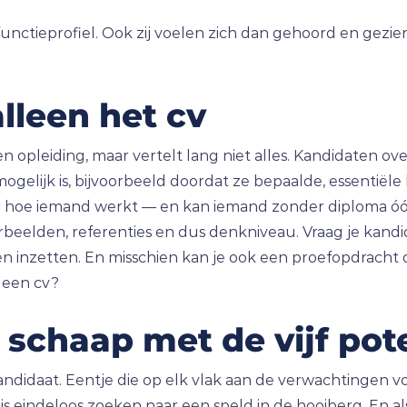
 functieprofiel. Ook zij voelen zich dan gehoord en gezi
lleen het cv
n opleiding, maar vertelt lang niet alles. Kandidaten o
mogelijk is, bijvoorbeeld doordat ze bepaalde, essentiël
ver hoe iemand werkt — en kan iemand zonder diploma
oorbeelden, referenties en dus denkniveau. Vraag je kand
 inzetten. En misschien kan je ook een proefopdracht do
 een cv?
 schaap met de vijf pot
didaat. Eentje die op elk vlak aan de verwachtingen vo
s eindeloos zoeken naar een speld in de hooiberg. En als 