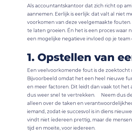
Als accountantskantoor dat zich richt op a
aannemen. Eerlijk is eerlijk: dat valt al nie
voorkomen van deze veelgemaakte fouten. H
te laten groeien. Én het is een proces waar n
een mogelijke negatieve invloed op je team e
1. Opstellen van ee
Een veelvoorkomende fout is de zoektocht 
Bijvoorbeeld omdat het een heel nieuwe func
en meer factoren. Dit leidt dan vaak tot h
dus weer snel te vertrekken. Neem dus de ti
alleen over de taken en verantwoordelijkhed
iemand, zodat-ie succesvol is in diens nieuw
vindt niet íedereen prettig, maar de mensen 
tijd en moeite, voor iedereen.