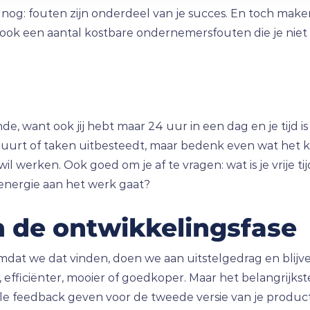
er nog: fouten zijn onderdeel van je succes. En toch ma
 er ook een aantal kostbare ondernemersfouten die je ni
e, want ook jij hebt maar 24 uur in een dag en je tijd i
huurt of taken uitbesteedt, maar bedenk even wat het kost
l werken. Ook goed om je af te vragen: wat is je vrije tijd
 energie aan het werk gaat?
in de ontwikkelingsfase
 omdat we dat vinden, doen we aan uitstelgedrag en blijv
er, efficiënter, mooier of goedkoper. Maar het belangrijkst
lle feedback geven voor de tweede versie van je product