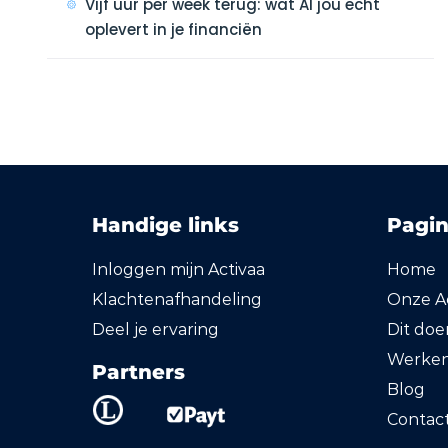
Vijf uur per week terug: wat AI jou echt
oplevert in je financiën
Handige links
Pagin
Inloggen mijn Activaa
Home
Klachtenafhandeling
Onze Ac
Deel je ervaring
Dit do
Werken 
Partners
Blog
Contac