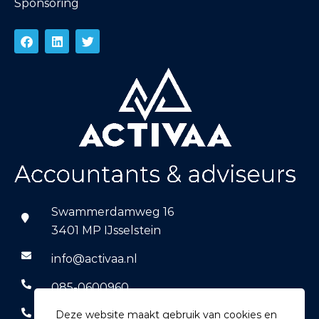
Sponsoring
Swammerdamweg 16
3401 MP IJsselstein
info@activaa.nl
085-0600960
Deze website maakt gebruik van cookies en
06-14769590