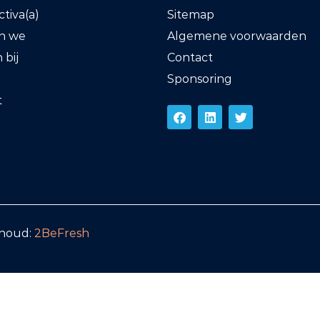
tiva(a)
Sitemap
en we
Algemene voorwaarden
bij
Contact
Sponsoring
t
rhoud:
2BeFresh