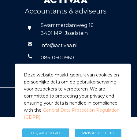
Swammerdamweg 16
3401 MP IJsselstein
info@activaa.nl
085-0600960
06-14769590
Deze website maakt gebruik van cookies en
persoonlijke data om de gebruikerservaring
voor bezoekers te verbeteren. We are
committed to protecting your privacy and
ensuring your data is handled in compliance
with the
General Data Protection Regulation
(GDPR)
.
OK, AKKOORD
PRIVACYBELEID