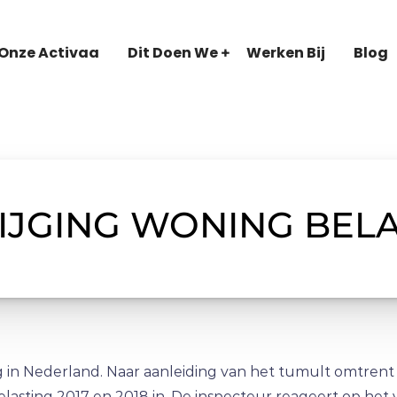
Onze Activaa
Dit Doen We
Werken Bij
Blog
JGING WONING BELAS
 in Nederland. Naar aanleiding van het tumult omtrent 
asting 2017 en 2018 in. De inspecteur reageert op het