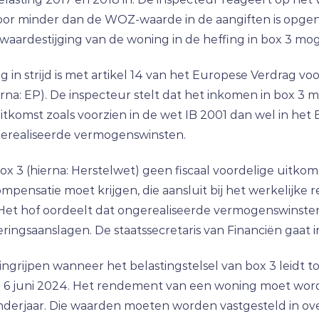
or minder dan de WOZ-waarde in de aangiften is opge
waardestijging van de woning in de heffing in box 3 m
ing in strijd is met artikel 14 van het Europese Verdrag 
hierna: EP). De inspecteur stelt dat het inkomen in box 
itkomst zoals voorzien in de wet IB 2001 dan wel in het 
erealiseerde vermogenswinsten.
x 3 (hierna: Herstelwet) geen fiscaal voordelige uitkom
compensatie moet krijgen, die aansluit bij het werkelijk
et hof oordeelt dat ongerealiseerde vermogenswinsten 
ngsaanslagen. De staatssecretaris van Financiën gaat in
ngrijpen wanneer het belastingstelsel van box 3 leidt 
van 6 juni 2024. Het rendement van een woning moet wor
lenderjaar. Die waarden moeten worden vastgesteld in 