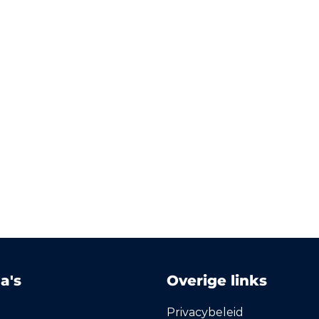
a's
Overige links
Privacybeleid