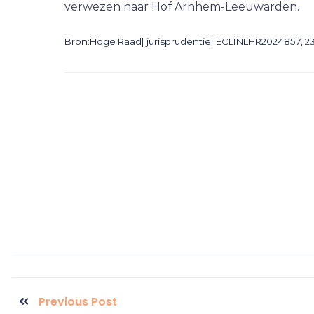
verwezen naar Hof Arnhem-Leeuwarden.
Bron:Hoge Raad| jurisprudentie| ECLINLHR2024857, 23
Previous Post