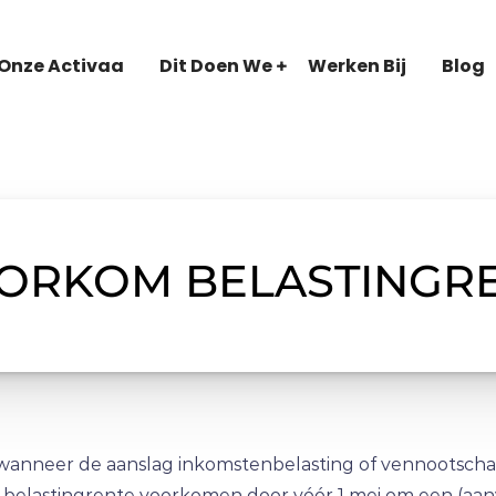
Onze Activaa
Dit Doen We
Werken Bij
Blog
ORKOM BELASTINGR
wanneer de aanslag inkomstenbelasting of vennootschaps
elastingrente voorkomen door vóór 1 mei om een (aanv