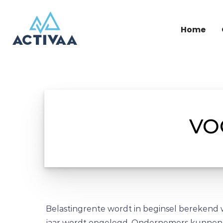
Home
VO
Belastingrente wordt in beginsel berekend 
jaar wordt opgelegd. Ondernemers kunnen b