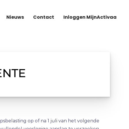
Nieuws
Contact
Inloggen MijnActivaa
ENTE
belasting op of na 1 juli van het volgende
ullende) voorlopige aanslag te verzoeken