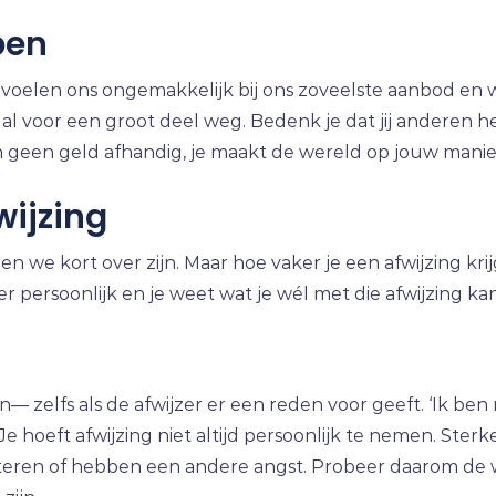
pen
We voelen ons ongemakkelijk bij ons zoveelste aanbod en
 al voor een groot deel weg. Bedenk je dat jij anderen he
n geen geld afhandig, je maakt de wereld op jouw manie
ijzing
n we kort over zijn. Maar hoe vaker je een afwijzing kri
er persoonlijk en je weet wat je wél met die afwijzing kan
n— zelfs als de afwijzer er een reden voor geeft. ‘Ik ben 
e hoeft afwijzing niet altijd persoonlijk te nemen. Sterker
steren of hebben een andere angst. Probeer daarom de w