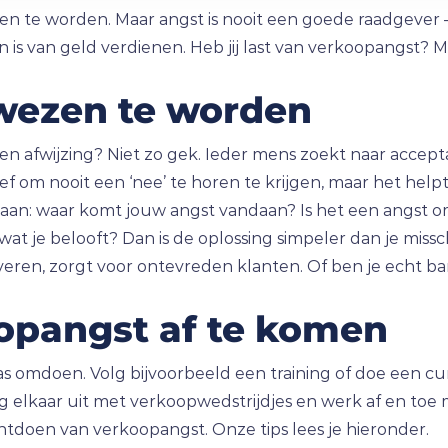
zen te worden. Maar angst is nooit een goede raadgever
rn is van geld verdienen. Heb jij last van verkoopangst? M
wezen te worden
n een afwijzing? Niet zo gek. Ieder mens zoekt naar accept
ief om nooit een ‘nee’ te horen te krijgen, maar het helpt
 gaan: waar komt jouw angst vandaan? Is het een angst 
t je belooft? Dan is de oplossing simpeler dan je missch
eren, zorgt voor ontevreden klanten. Of ben je echt ba
opangst af te komen
s omdoen. Volg bijvoorbeeld een training of doe een cu
g elkaar uit met verkoopwedstrijdjes en werk af en toe 
tdoen van verkoopangst. Onze tips lees je hieronder.