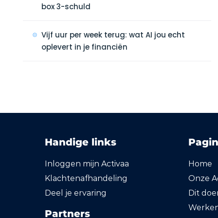
box 3-schuld
Vijf uur per week terug: wat AI jou echt
oplevert in je financiën
Handige links
Pagin
Inloggen mijn Activaa
Home
Klachtenafhandeling
Onze Ac
Deel je ervaring
Dit do
Werken 
Partners