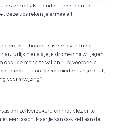
 — zeker niet als je ondernemer bent en
et deze tips reken je ermee af!
atie en ‘erbij horen’, dus een eventuele
 natuurlijk niet als je je dromen na wil jagen
om door de mand te vallen — bijvoorbeeld
ien denkt: beloof liever minder dan je doet,
ng voor afwijzing?
rsus om zelfverzekerd en met plezier te
met een coach. Maar je kan ook zelf aan de