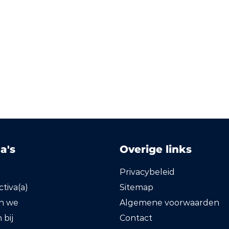
a's
Overige links
Privacybeleid
tiva(a)
Sitemap
en we
Algemene voorwaarden
bij
Contact