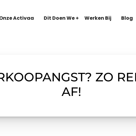
Onze Activaa
Dit Doen We
Werken Bij
Blog
ERKOOPANGST? ZO RE
AF!