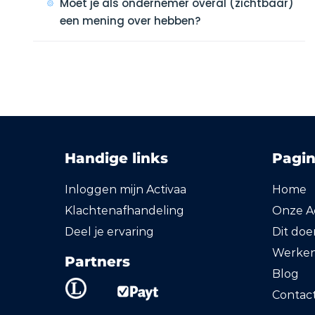
Moet je als ondernemer overal (zichtbaar)
een mening over hebben?
Handige links
Pagin
Inloggen mijn Activaa
Home
Klachtenafhandeling
Onze Ac
Deel je ervaring
Dit do
Werken 
Partners
Blog
Contac