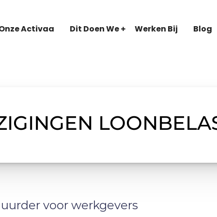
Onze Activaa
Dit Doen We
Werken Bij
Blog
ZIGINGEN LOONBELA
duurder voor werkgevers