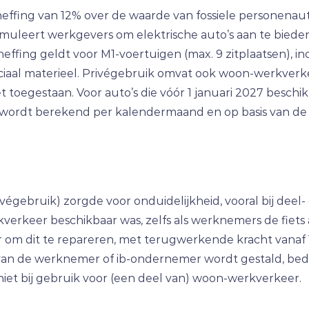
heffing van 12% over de waarde van fossiele personenau
muleert werkgevers om elektrische auto’s aan te bieden. 
heffing geldt voor M1-voertuigen (max. 9 zitplaatsen), in
eciaal materieel. Privégebruik omvat ook woon-werkverkeer
toegestaan. Voor auto’s die vóór 1 januari 2027 beschik
wordt berekend per kalendermaand en op basis van de 
privégebruik) zorgde voor onduidelijkheid, vooral bij dee
kverkeer beschikbaar was, zelfs als werknemers de fiets 
r om dit te repareren, met terugwerkende kracht vanaf 1 
van de werknemer of ib-ondernemer wordt gestald, bedra
iet bij gebruik voor (een deel van) woon-werkverkeer.