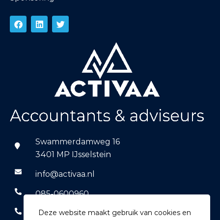
Swammerdamweg 16
3401 MP IJsselstein
info@activaa.nl
085-0600960
Deze website maakt gebruik van cookies en
06-14769590