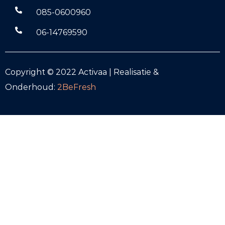
085-0600960
06-14769590
Copyright © 2022 Activaa | Realisatie &
Onderhoud:
2BeFresh