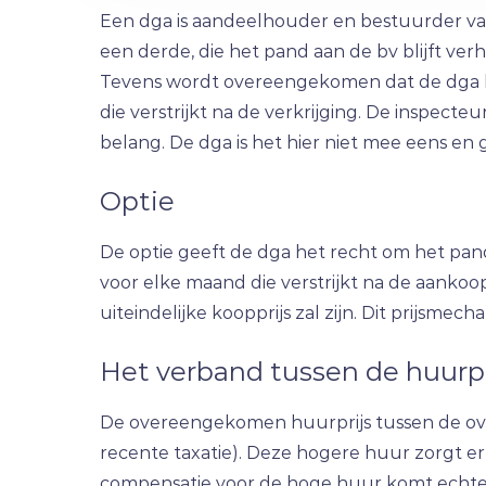
Een dga is aandeelhouder en bestuurder van
een derde, die het pand aan de bv blijft ve
Tevens wordt overeengekomen dat de dga he
die verstrijkt na de verkrijging. De inspect
belang. De dga is het hier niet mee eens en 
Optie
De optie geeft de dga het recht om het pan
voor elke maand die verstrijkt na de aanko
uiteindelijke koopprijs zal zijn. Dit prijsme
Het verband tussen de huurpr
De overeengekomen huurprijs tussen de over
recente taxatie). Deze hogere huur zorgt er 
compensatie voor de hoge huur komt echter n