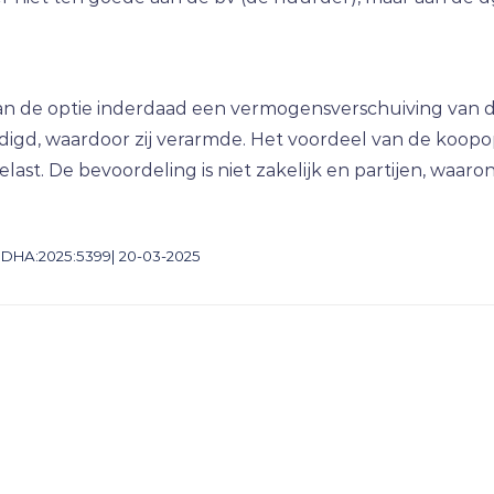
n de optie inderdaad een vermogensverschuiving van de
igd, waardoor zij verarmde. Het voordeel van de koopop
elast. De bevoordeling is niet zakelijk en partijen, waa
BDHA:2025:5399| 20-03-2025