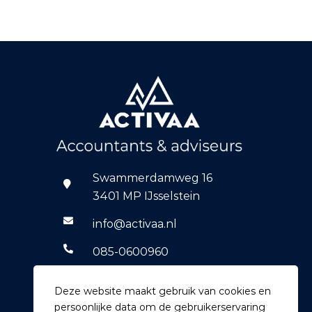
Swammerdamweg 16
3401 MP IJsselstein
info@activaa.nl
085-0600960
06-14769590
Deze website maakt gebruik van cookies en
persoonlijke data om de gebruikerservaring