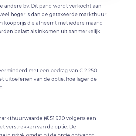
e andere bv. Dit pand wordt verkocht aan
 veel hoger is dan de getaxeerde markthuur.
n koopprijs die afneemt met iedere maand
orden belast als inkomen uit aanmerkelijk
, verminderd met een bedrag van € 2.250
t uitoefenen van de optie, hoe lager de
t.
 markthuurwaarde (€ 51.920 volgens een
het verstrekken van de optie. De
in privé, omdat hij de optie ontvangt.