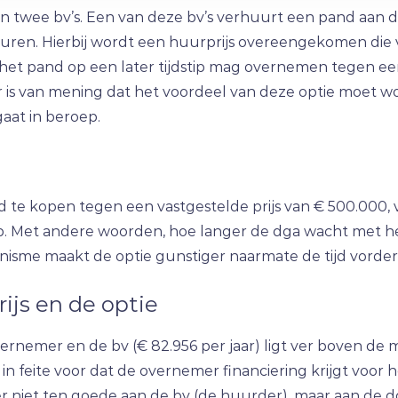
 twee bv’s. Een van deze bv’s verhuurt een pand aan d
rhuren. Hierbij wordt een huurprijs overeengekomen die
t pand op een later tijdstip mag overnemen tegen ee
eur is van mening dat het voordeel van deze optie moet w
gaat in beroep.
d te kopen tegen een vastgestelde prijs van € 500.000
op. Met andere woorden, hoe langer de dga wacht met he
chanisme maakt de optie gunstiger naarmate de tijd vorder
ijs en de optie
nemer en de bv (€ 82.956 per jaar) ligt ver boven de
in feite voor dat de overnemer financiering krijgt voor 
iet ten goede aan de bv (de huurder), maar aan de dga 