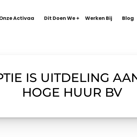
Onze Activaa
Dit Doen We
Werken Bij
Blog
TIE IS UITDELING AA
HOGE HUUR BV