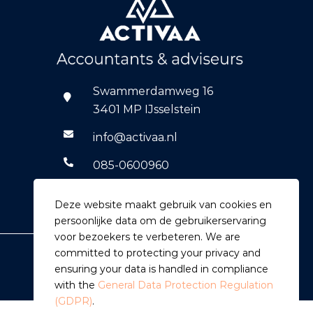
Swammerdamweg 16
3401 MP IJsselstein
info@activaa.nl
085-0600960
06-14769590
Deze website maakt gebruik van cookies en
persoonlijke data om de gebruikerservaring
voor bezoekers te verbeteren. We are
committed to protecting your privacy and
ensuring your data is handled in compliance
with the
General Data Protection Regulation
(GDPR)
.