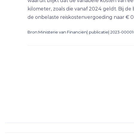
waaruit blijkt dat de variabele kosten van 
kilometer, zoals die vanaf 2024 geldt. Bij 
de onbelaste reiskostenvergoeding naar € 0,
Bron:Ministerie van Financiën| publicatie| 2023-0000