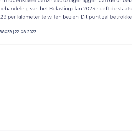
een middenklasse benzineauto lager liggen dan de onbel
de behandeling van het Belastingplan 2023 heeft de staa
23 per kilometer te willen bezien. Dit punt zal betrok
188039 | 22-08-2023