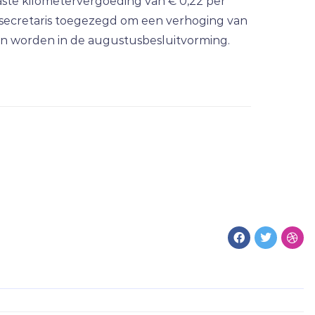
aste kilometervergoeding van € 0,22 per
tssecretaris toegezegd om een verhoging van
ken worden in de augustusbesluitvorming.