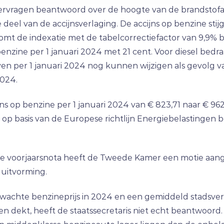
ervragen beantwoord over de hoogte van de brandstofacc
 deel van de accijnsverlaging. De accijns op benzine stijg
r komt de indexatie met de tabelcorrectiefactor van 9,9% 
 benzine per 1 januari 2024 met 21 cent. Voor diesel bedraa
ieven per 1 januari 2024 nog kunnen wijzigen als gevolg
2024.
jns op benzine per 1 januari 2024 van € 823,71 naar € 96
 op basis van de Europese richtlijn Energiebelastingen 
de voorjaarsnota heeft de Tweede Kamer een motie aang
luitvorming.
erwachte benzineprijs in 2024 en een gemiddeld stadsver
 dekt, heeft de staatssecretaris niet echt beantwoord. 