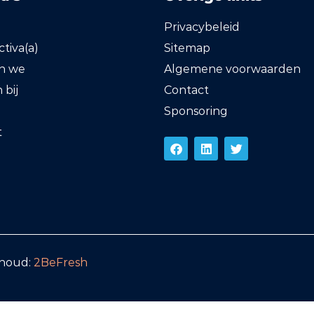
Privacybeleid
tiva(a)
Sitemap
en we
Algemene voorwaarden
bij
Contact
Sponsoring
t
rhoud:
2BeFresh