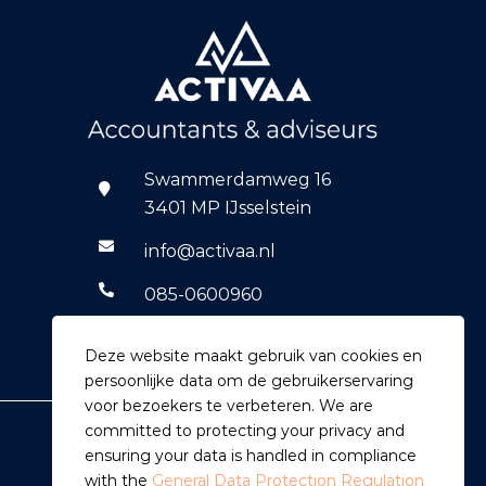
Swammerdamweg 16
3401 MP IJsselstein
info@activaa.nl
085-0600960
06-14769590
Deze website maakt gebruik van cookies en
persoonlijke data om de gebruikerservaring
voor bezoekers te verbeteren. We are
committed to protecting your privacy and
ensuring your data is handled in compliance
with the
General Data Protection Regulation