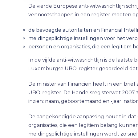
De vierde Europese anti-witwasrichtlijn sch
vennootschappen in een register moeten opsl
de bevoegde autoriteiten en Financial Intelli
meldingsplichtige instellingen voor het ver
personen en organisaties, die een legitiem
In de vijfde anti-witwasrichtlijn is de laats
Luxemburgse UBO-register geoordeeld dat d
De minister van Financiën heeft in een bri
UBO-register. De Handelsregisterwet 2007 z
inzien: naam, geboortemaand en -jaar, nati
De aangekondigde aanpassing houdt in dat 
organisaties, die een legitiem belang kunne
meldingsplichtige instellingen wordt zo snel 