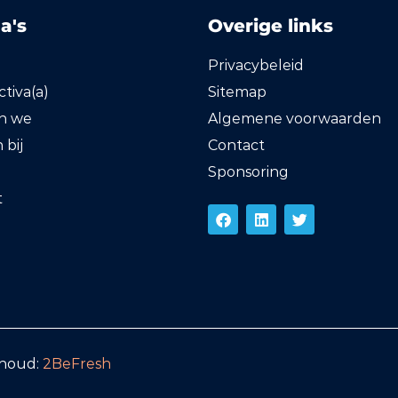
a's
Overige links
Privacybeleid
tiva(a)
Sitemap
en we
Algemene voorwaarden
bij
Contact
Sponsoring
t
rhoud:
2BeFresh