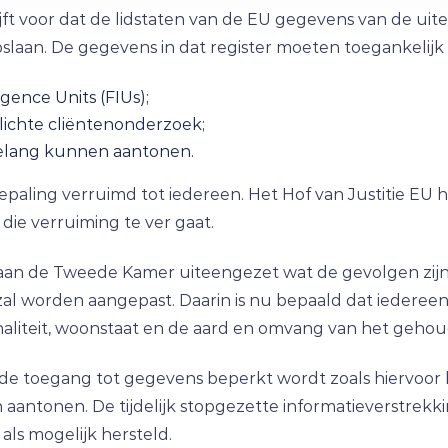
rijft voor dat de lidstaten van de EU gegevens van de u
aan. De gegevens in dat register moeten toegankelijk z
gence Units (FIUs);
plichte cliëntenonderzoek;
 belang kunnen aantonen.
te bepaling verruimd tot iedereen. Het Hof van Justitie EU
ie verruiming te ver gaat.
ef aan de Tweede Kamer uiteengezet wat de gevolgen zij
al worden aangepast. Daarin is nu bepaald dat iederee
onaliteit, woonstaat en de aard en omvang van het geho
de toegang tot gegevens beperkt wordt zoals hiervoor 
n aantonen. De tijdelijk stopgezette informatieverstrek
als mogelijk hersteld.