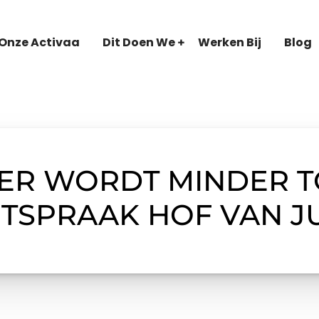
Onze Activaa
Dit Doen We
Werken Bij
Blog
ER WORDT MINDER T
TSPRAAK HOF VAN JU