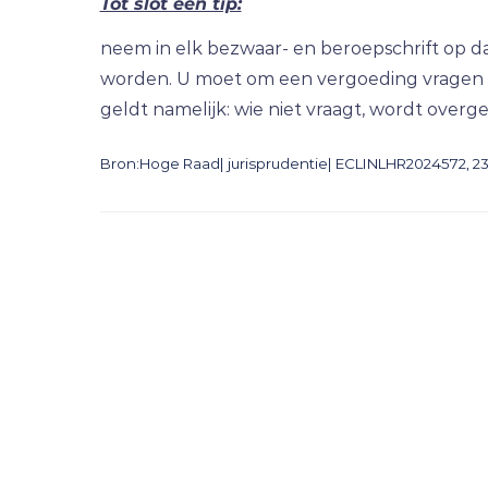
Tot slot een tip:
neem in elk bezwaar- en beroepschrift op da
worden. U moet om een vergoeding vragen vo
geldt namelijk: wie niet vraagt, wordt overg
Bron:Hoge Raad| jurisprudentie| ECLINLHR2024572, 23