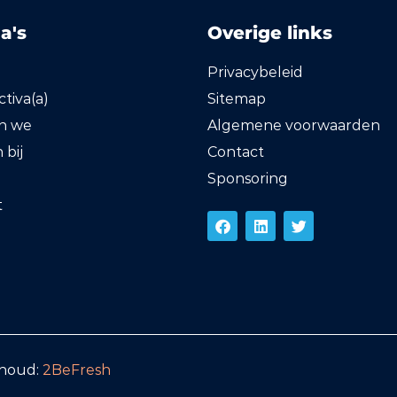
a's
Overige links
Privacybeleid
tiva(a)
Sitemap
en we
Algemene voorwaarden
bij
Contact
Sponsoring
t
rhoud:
2BeFresh