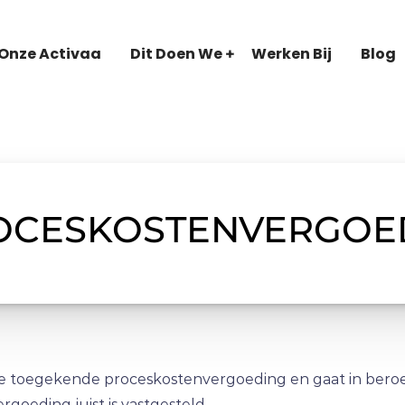
Onze Activaa
Dit Doen We
Werken Bij
Blog
OCESKOSTENVERGOE
 toegekende proceskostenvergoeding en gaat in beroep.
goeding juist is vastgesteld.