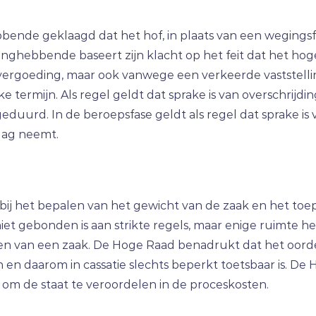
bende geklaagd dat het hof, in plaats van een wegingsfa
ghebbende baseert zijn klacht op het feit dat het hog
vergoeding, maar ook vanwege een verkeerde vaststelli
 termijn. Als regel geldt dat sprake is van overschrijdi
geduurd. In de beroepsfase geldt als regel dat sprake is 
slag neemt.
 bij het bepalen van het gewicht van de zaak en het to
niet gebonden is aan strikte regels, maar enige ruimte h
en van een zaak. De Hoge Raad benadrukt dat het oorde
 en daarom in cassatie slechts beperkt toetsbaar is. De 
m de staat te veroordelen in de proceskosten.