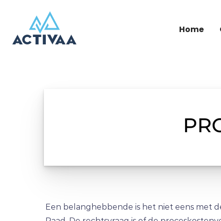
Home
PR
Een belanghebbende is het niet eens met de
Raad. De rechtsvraag is of de proceskostenver