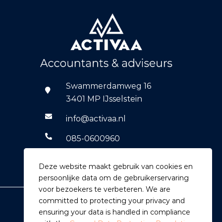
Swammerdamweg 16
3401 MP IJsselstein
info@activaa.nl
085-0600960
06-14769590
Deze website maakt gebruik van cookies en
persoonlijke data om de gebruikerservaring
voor bezoekers te verbeteren. We are
committed to protecting your privacy and
ensuring your data is handled in compliance