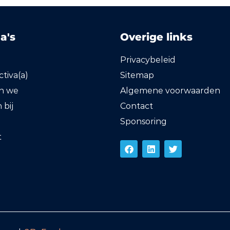
a's
Overige links
Privacybeleid
tiva(a)
Sitemap
en we
Algemene voorwaarden
bij
Contact
Sponsoring
t