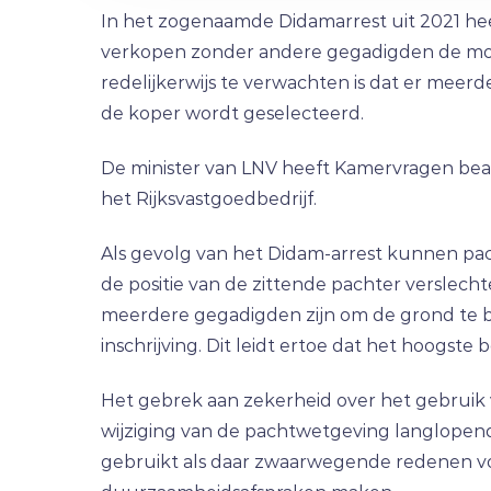
In het zogenaamde Didamarrest uit 2021 h
verkopen zonder andere gegadigden de mogel
redelijkerwijs te verwachten is dat er meer
de koper wordt geselecteerd.
De minister van LNV heeft Kamervragen be
het Rijksvastgoedbedrijf.
Als gevolg van het Didam-arrest kunnen pa
de positie van de zittende pachter verslech
meerdere gegadigden zijn om de grond te be
inschrijving. Dit leidt ertoe dat het hoogste 
Het gebrek aan zekerheid over het gebruik 
wijziging van de pachtwetgeving langlope
gebruikt als daar zwaarwegende redenen voo