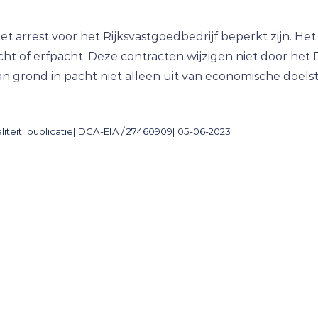
et arrest voor het Rijksvastgoedbedrijf beperkt zijn. He
t of erfpacht. Deze contracten wijzigen niet door het 
van grond in pacht niet alleen uit van economische doel
teit| publicatie| DGA-EIA / 27460909| 05-06-2023