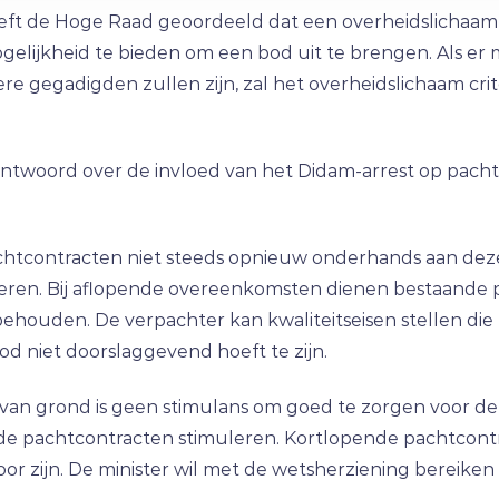
eeft de Hoge Raad geoordeeld dat een overheidslichaa
ijkheid te bieden om een bod uit te brengen. Als er m
dere gegadigden zullen zijn, zal het overheidslichaam c
antwoord over de invloed van het Didam-arrest op pac
chtcontracten niet steeds opnieuw onderhands aan dez
teren. Bij aflopende overeenkomsten dienen bestaande pac
houden. De verpachter kan kwaliteitseisen stellen die
bod niet doorslaggevend hoeft te zijn.
van grond is geen stimulans om goed te zorgen voor de
nde pachtcontracten stimuleren. Kortlopende pachtcon
r zijn. De minister wil met de wetsherziening bereike