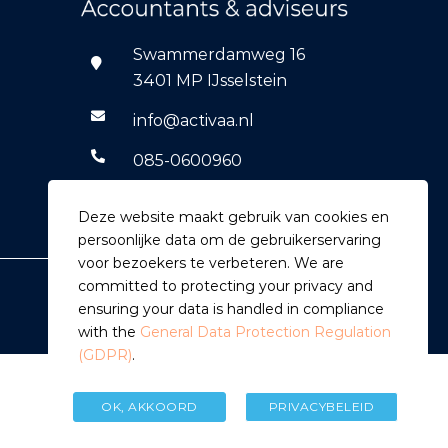
Swammerdamweg 16
3401 MP IJsselstein
info@activaa.nl
085-0600960
06-14769590
Deze website maakt gebruik van cookies en
persoonlijke data om de gebruikerservaring
voor bezoekers te verbeteren. We are
committed to protecting your privacy and
ensuring your data is handled in compliance
with the
General Data Protection Regulation
(GDPR)
.
OK, AKKOORD
PRIVACYBELEID