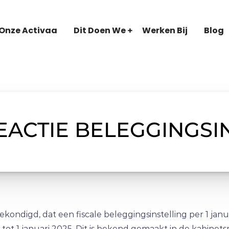
Onze Activaa
Dit Doen We
Werken Bij
Blog
EACTIE BELEGGINGSI
kondigd, dat een fiscale beleggingsinstelling per 1 jan
ot 1 januari 2025. Dit is bekend gemaakt in de kabinets