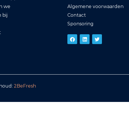
en we
Algemene voorwaarden
bij
Contact
Sponsoring
t
rhoud:
2BeFresh