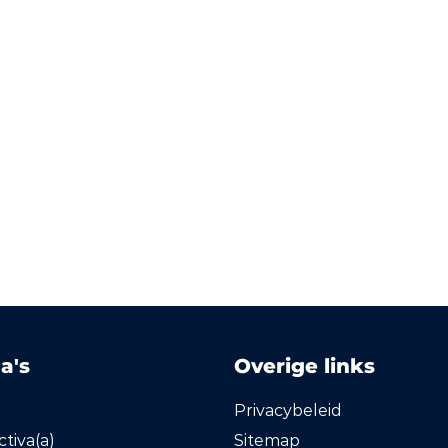
a's
Overige links
Privacybeleid
tiva(a)
Sitemap