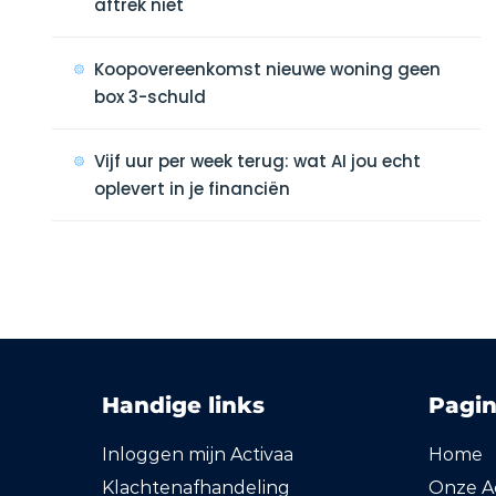
aftrek niet
Koopovereenkomst nieuwe woning geen
box 3-schuld
Vijf uur per week terug: wat AI jou echt
oplevert in je financiën
Handige links
Pagin
Inloggen mijn Activaa
Home
Klachtenafhandeling
Onze Ac