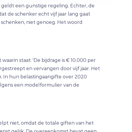
 geldt een gunstige regeling. Echter, de
 dat de schenker echt vijf jaar lang gaat
 te schenken, niet genoeg. Het woord
rin staat: 'De bijdrage is € 10.000 per
oorgestreept en vervangen door vijf jaar. Het
. In hun belastingaangifte over 2020
olgens een modelformulier van de
lpt niet, omdat de totale giften van het
enst gelijk. De overeenkomst bevat geen