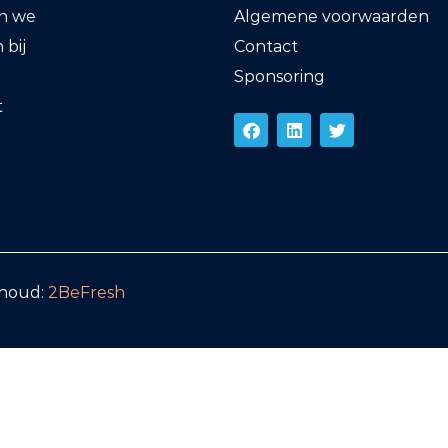
en we
Algemene voorwaarden
bij
Contact
Sponsoring
t
rhoud:
2BeFresh