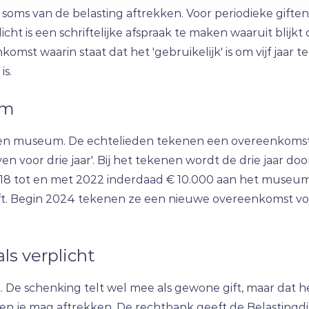
 soms van de belasting aftrekken. Voor periodieke giften
licht is een schriftelijke afspraak te maken waaruit blijkt
omst waarin staat dat het 'gebruikelijk' is om vijf jaar
is.
um
n museum. De echtelieden tekenen een overeenkomst waa
ijven voor drie jaar'. Bij het tekenen wordt de drie jaar d
018 tot en met 2022 inderdaad € 10.000 aan het museum
gift. Begin 2024 tekenen ze een nieuwe overeenkomst v
als verplicht
. De schenking telt wel mee als gewone gift, maar dat he
n je mag aftrekken. De rechtbank geeft de Belastingdi