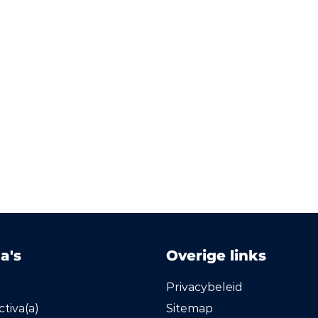
a's
Overige links
Privacybeleid
tiva(a)
Sitemap