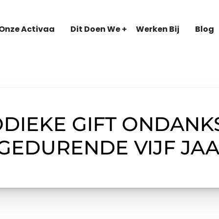
Onze Activaa
Dit Doen We
Werken Bij
Blog
ODIEKE GIFT ONDANK
GEDURENDE VIJF JA