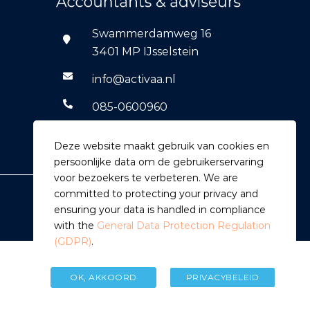
Swammerdamweg 16
3401 MP IJsselstein
info@activaa.nl
085-0600960
06-14769590
Deze website maakt gebruik van cookies en
persoonlijke data om de gebruikerservaring
voor bezoekers te verbeteren. We are
committed to protecting your privacy and
ensuring your data is handled in compliance
with the
General Data Protection Regulation
(GDPR)
.
OK, AKKOORD
PRIVACYBELEID