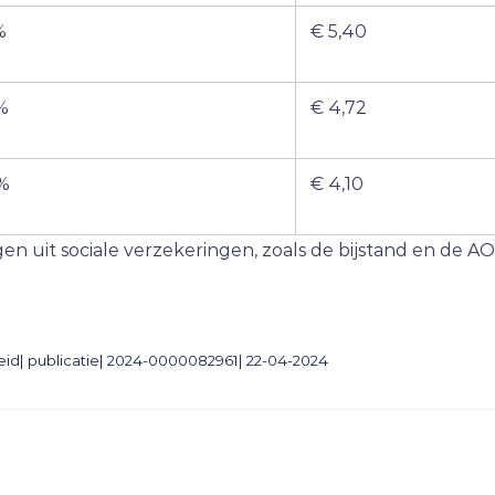
%
€ 5,40
%
€ 4,72
%
€ 4,10
en uit sociale verzekeringen, zoals de bijstand en de A
id| publicatie| 2024-0000082961| 22-04-2024