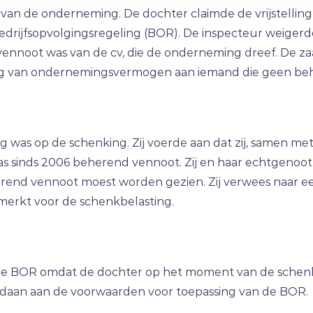
an de onderneming. De dochter claimde de vrijstelling
jfsopvolgingsregeling (BOR). De inspecteur weigerde d
nnoot was van de cv, die de onderneming dreef. De za
g van ondernemingsvermogen aan iemand die geen beh
g was op de schenking. Zij voerde aan dat zij, samen m
s sinds 2006 beherend vennoot. Zij en haar echtgeno
end vennoot moest worden gezien. Zij verwees naar een 
merkt voor de schenkbelasting.
 de BOR omdat de dochter op het moment van de schen
ldaan aan de voorwaarden voor toepassing van de BOR.