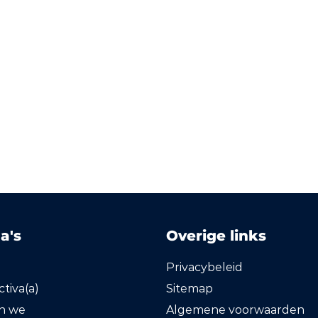
a's
Overige links
Privacybeleid
tiva(a)
Sitemap
en we
Algemene voorwaarden