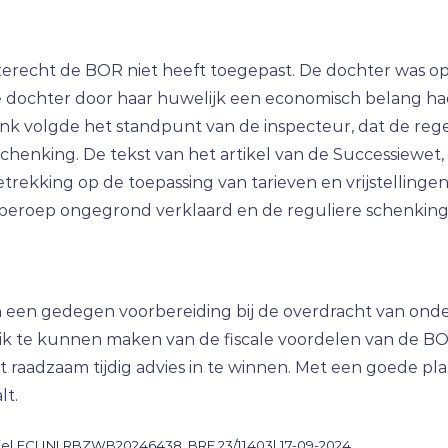
terecht de BOR niet heeft toegepast. De dochter was 
de dochter door haar huwelijk een economisch belang ha
 volgde het standpunt van de inspecteur, dat de regeli
schenking. De tekst van het artikel van de Successiewe
etrekking op de toepassing van tarieven en vrijstellinge
roep ongegrond verklaard en de reguliere schenkingsv
 een gedegen voorbereiding bij de overdracht van ond
k te kunnen maken van de fiscale voordelen van de BOR
et raadzaam tijdig advies in te winnen. Met een goede 
lt.
ie| ECLINLRBZWB20246438, BRE 23/11403| 17-09-2024